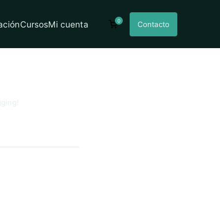
0
ación
Cursos
Mi cuenta
Contacto
America
gging!