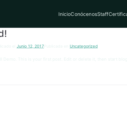
Inicio
Conócenos
Staff
Certific
ia Internacional de Medicina Ortopedica Latino
d!
licado el
Junio 12, 2017
Publicada en
Uncategorized
Demo. This is your first post. Edit or delete it, then start blo