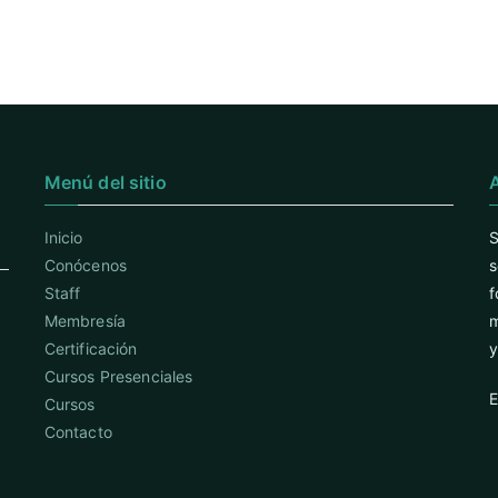
Menú del sitio
Inicio
S
Conócenos
s
Staff
f
Membresía
m
Certificación
y
Cursos Presenciales
E
Cursos
Contacto