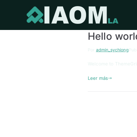
Academ
Hello worl
Por
admin_sychiong
Pub
Welcome to ThemeGrill 
Leer más