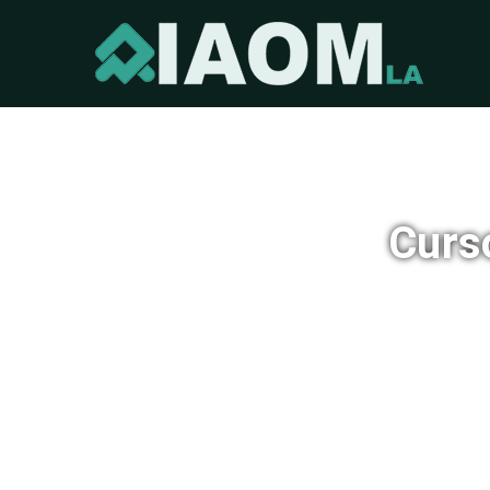
Academ
Curs