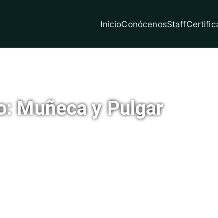
Inicio
Conócenos
Staff
Certific
ia Internacional de Medicina Ortopedica Latino
o: Muñeca y Pulgar