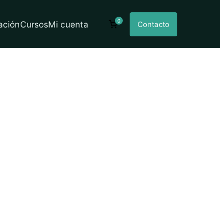
0
ación
Cursos
Mi cuenta
Contacto
America