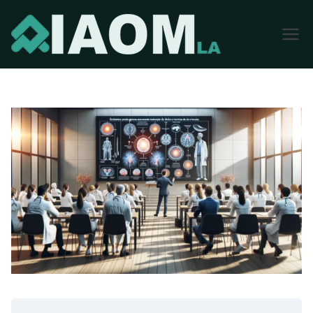
Academia
Internaciona
l de
Medicina
Ortopedica
LatinoAmeri
ca