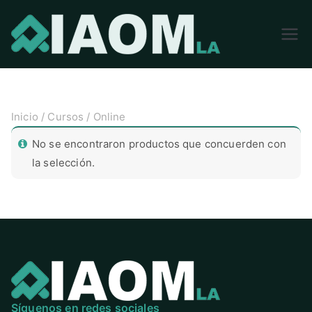
Academia
Internaciona
l de
Medicina
Inicio
/
Cursos
/ Online
Ortopedica
LatinoAmeri
No se encontraron productos que concuerden con
ca
la selección.
Síguenos en redes sociales